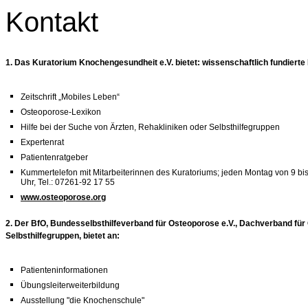
Kontakt
1. Das Kuratorium Knochengesundheit e.V. bietet: wissenschaftlich fundierte
Zeitschrift „Mobiles Leben“
Osteoporose-Lexikon
Hilfe bei der Suche von Ärzten, Rehakliniken oder Selbsthilfegruppen
Expertenrat
Patientenratgeber
Kummertelefon mit Mitarbeiterinnen des Kuratoriums; jeden Montag von 9 bi
Uhr, Tel.: 07261-92 17 55
www.osteoporose.org
2. Der BfO, Bundesselbsthilfeverband für Osteoporose e.V., Dachverband fü
Selbsthilfegruppen, bietet an:
Patienteninformationen
Übungsleiterweiterbildung
Ausstellung "die Knochenschule"